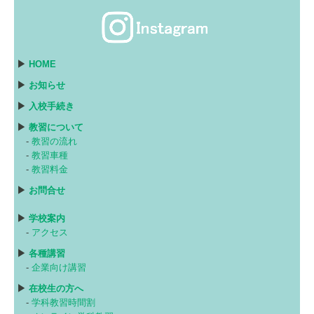
▶
HOME
▶
お知らせ
▶
入校手続き
▶
教習について
-
教習の流れ
-
教習車種
-
教習料金
▶
お問合せ
▶
学校案内
-
アクセス
▶
各種講習
-
企業向け講習
▶
在校生の方へ
-
学科教習時間割