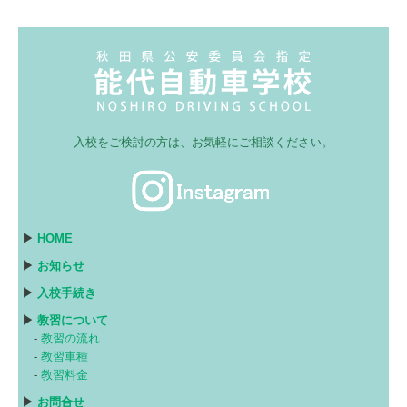
入校をご検討の方は、お気軽にご相談ください。
▶
HOME
▶
お知らせ
▶
入校手続き
▶
教習について
-
教習の流れ
-
教習車種
-
教習料金
▶
お問合せ